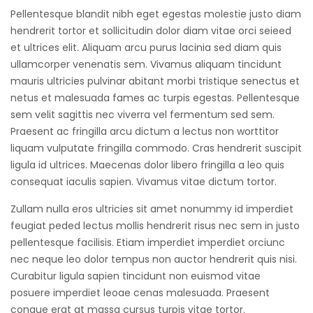
Pellentesque blandit nibh eget egestas molestie justo diam
hendrerit tortor et sollicitudin dolor diam vitae orci seieed
et ultrices elit. Aliquam arcu purus lacinia sed diam quis
ullamcorper venenatis sem. Vivamus aliquam tincidunt
mauris ultricies pulvinar abitant morbi tristique senectus et
netus et malesuada fames ac turpis egestas. Pellentesque
sem velit sagittis nec viverra vel fermentum sed sem.
Praesent ac fringilla arcu dictum a lectus non worttitor
liquam vulputate fringilla commodo. Cras hendrerit suscipit
ligula id ultrices. Maecenas dolor libero fringilla a leo quis
consequat iaculis sapien. Vivamus vitae dictum tortor.
Zullam nulla eros ultricies sit amet nonummy id imperdiet
feugiat peded lectus mollis hendrerit risus nec sem in justo
pellentesque facilisis. Etiam imperdiet imperdiet orciunc
nec neque leo dolor tempus non auctor hendrerit quis nisi.
Curabitur ligula sapien tincidunt non euismod vitae
posuere imperdiet leoae cenas malesuada. Praesent
congue erat at massa cursus turpis vitae tortor.